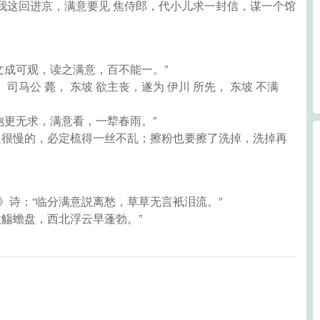
我这回进京，满意要见 焦侍郎，代小儿求一封信，谋一个馆
，文成可观，读之满意，百不能一。”
 司马公 薨， 东坡 欲主丧，遂为 伊川 所先， 东坡 不满
得饱更无求，满意看，一犂春雨。”
得是很慢的，必定梳得一丝不乱；擦粉也要擦了洗掉，洗掉再
》诗：“临分满意説离愁，草草无言衹泪流。”
意觴蟾盘，西北浮云早蓬勃。”