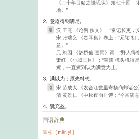
《二十年目睹之怪现状》第七十回：“
地。”
⒉ 意愿得到满足。
汉 王充 《论衡·佚文》：“奏记长吏
引
宋 张端义 《贵耳集》卷上：“元祐 初，
意。”
元 刘因 《鹊桥仙·喜雨》词：“野人
萧红 《小城三月》：“翠姨 梳头梳
擦，一直擦到认为满意为止。”
⒊ 满以为；原先料想。
宋 范成大 《发合江数里寄杨商卿诸公
引
清 黄景仁 《中秋夜雨》诗：“今宵满
⒋ 犹充盈。
国语辞典
满意
[ mǎn yì ]