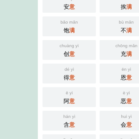
安
挨
意
满
bǎo mǎn
bù mǎn
饱
不
满
满
chuàng yì
chōng mǎn
创
充
意
满
dé yì
ēn yì
得
恩
意
意
ē yì
è yì
阿
恶
意
意
hán yì
huì yì
含
会
意
意