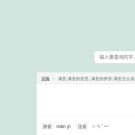
词典
满意,满意的意思,,满意的拼音,满意怎么
mǎn yì
ㄇㄢˇ 一ˋ
拼音
注音