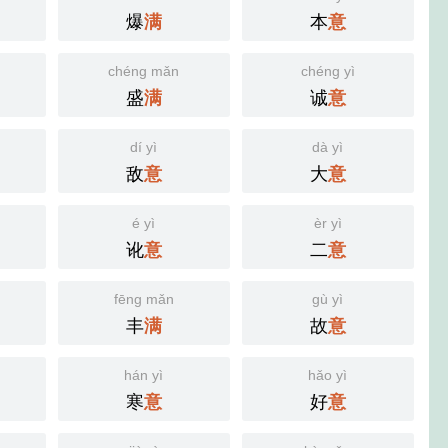
爆
本
满
意
chéng mǎn
chéng yì
盛
诚
满
意
dí yì
dà yì
敌
大
意
意
é yì
èr yì
讹
二
意
意
fēng mǎn
gù yì
丰
故
满
意
hán yì
hǎo yì
寒
好
意
意