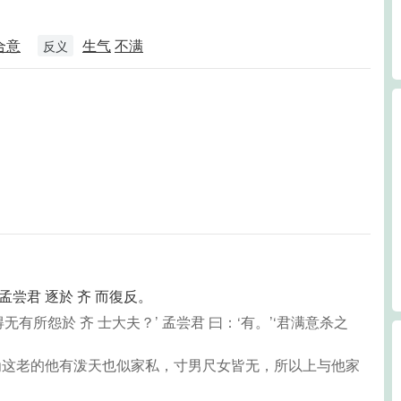
合意
生气
不满
反义
孟尝君 逐於 齐 而復反。
无有所怨於 齐 士大夫？’ 孟尝君 曰：‘有。’‘君满意杀之
则为这老的他有泼天也似家私，寸男尺女皆无，所以上与他家