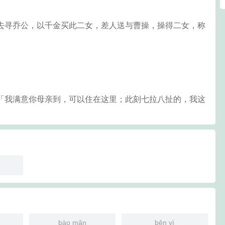
不去寻乔公，以千金买此二女，差人送与曹操，操得二女，称
：「我满意你母亲到，可以住在这里；此刻七拉八扯的，我这
bào mǎn
běn yì