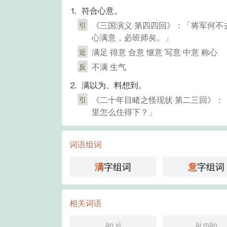
⒈ 符合心意。
《三国演义·第四四回》：「将军何
引
心满意，必班师矣。」
满足 得意 合意 惬意 写意 中意 称心
近
不满 生气
反
⒉ 满以为、料想到。
《二十年目睹之怪现状·第二三回》
引
里怎么住得下？」
词语组词
字组词
字组词
满
意
相关词语
ān yì
āi mǎn