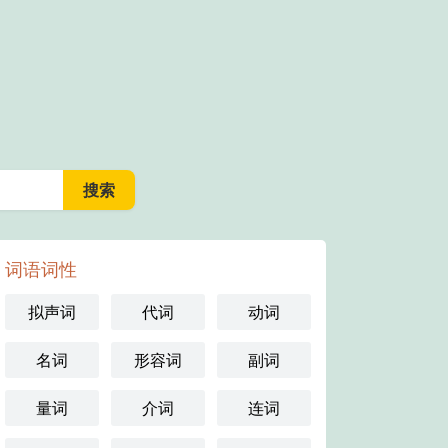
词语词性
拟声词
代词
动词
名词
形容词
副词
量词
介词
连词