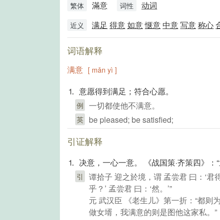
滿意
动词
繁体
词性
满足
得意
如意
惬意
中意
写意
称心
近义
词语解释
满意
[ mǎn yì ]
⒈ 意愿得到满足；符合心愿。
一切都使他不满意。
例
be pleased; be satisfied;
英
引证解释
⒈ 决意，一心一意。 《战国策·齐策四》：“
谭拾子 迎之於境，谓 孟尝君 曰：‘君得
引
乎？’ 孟尝君 曰：‘然。’”
元 武汉臣 《老生儿》第一折：“都
做女壻，我满意的则是图他这家私。”