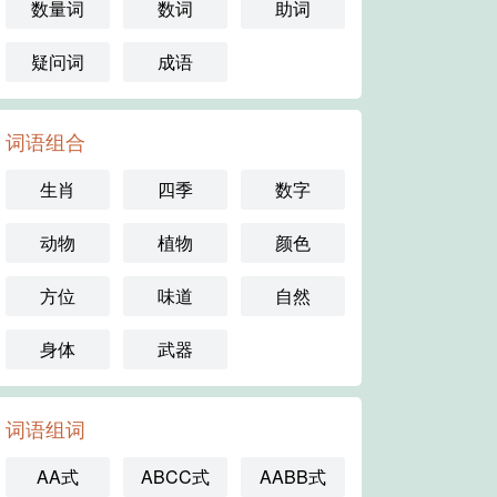
数量词
数词
助词
疑问词
成语
词语组合
生肖
四季
数字
动物
植物
颜色
方位
味道
自然
身体
武器
词语组词
AA式
ABCC式
AABB式