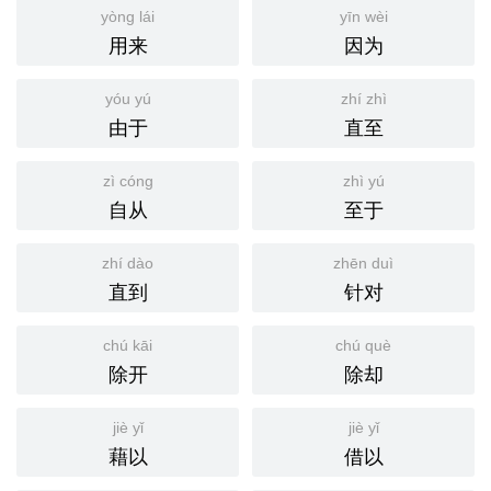
yòng lái
yīn wèi
用来
因为
yóu yú
zhí zhì
由于
直至
zì cóng
zhì yú
自从
至于
zhí dào
zhēn duì
直到
针对
chú kāi
chú què
除开
除却
jiè yǐ
jiè yǐ
藉以
借以