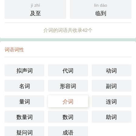
jí zhì
lín dào
及至
临到
介词的词语共收录42个
词语词性
拟声词
代词
动词
名词
形容词
副词
量词
介词
连词
数量词
数词
助词
疑问词
成语