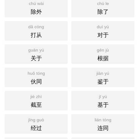
chú wài
chú le
除外
除了
dǎ cóng
duì yú
打从
对于
guān yú
gēn jù
关于
根据
huǒ tóng
jiàn yú
伙同
鉴于
jié zhì
jī yú
截至
基于
jīng guò
lián tóng
经过
连同