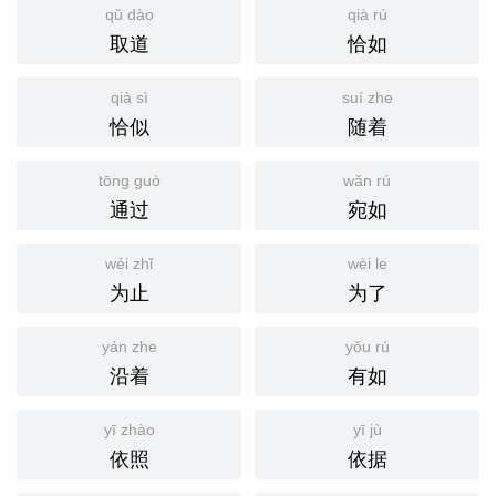
qǔ dào
qià rú
取道
恰如
qià sì
suí zhe
恰似
随着
tōng guò
wǎn rú
通过
宛如
wéi zhǐ
wèi le
为止
为了
yán zhe
yǒu rú
沿着
有如
yī zhào
yī jù
依照
依据