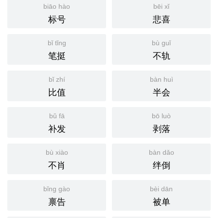
biāo hào
bēi xǐ
标号
悲喜
bǐ tǐng
bù guǐ
笔挺
不轨
bǐ zhí
bàn huì
比值
半会
bǔ fā
bō luò
补发
剥落
bù xiào
bàn dǎo
不肖
绊倒
bǐng gào
bèi dān
禀告
被单