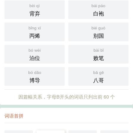
bèi qì
bái páo
背弃
白袍
bǐng xī
bié guó
丙烯
别国
bó wèi
bài bǐ
泊位
败笔
bó dǎo
bā gē
博导
八哥
因篇幅关系，字母B开头的词语只列出前 60 个
词语首拼