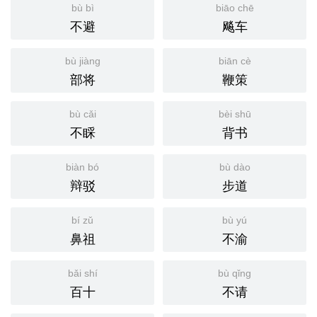
bù bì
biāo chē
不避
飚车
bù jiàng
biān cè
部将
鞭策
bù cǎi
bèi shū
不睬
背书
biàn bó
bù dào
辩驳
步道
bí zǔ
bù yú
鼻祖
不渝
bǎi shí
bù qǐng
百十
不请