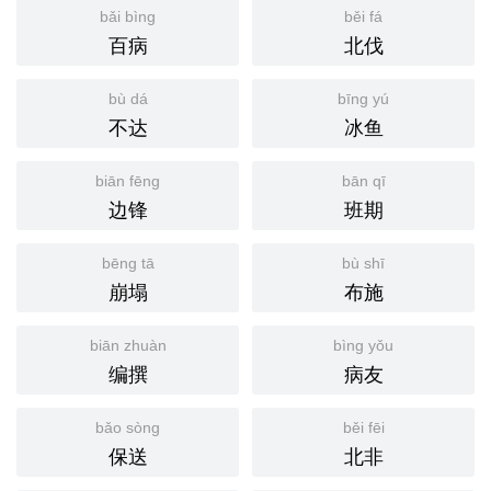
bǎi bìng
běi fá
百病
北伐
bù dá
bīng yú
不达
冰鱼
biān fēng
bān qī
边锋
班期
bēng tā
bù shī
崩塌
布施
biān zhuàn
bìng yǒu
编撰
病友
bǎo sòng
běi fēi
保送
北非