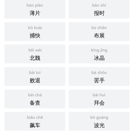
báo piàn
bào shí
薄片
报时
bǔ kuài
bù zhǎn
捕快
布展
běi wèi
bīng jīng
北魏
冰晶
bài tuì
bà shǒu
败退
罢手
bèi chá
bài huì
备查
拜会
biāo chē
bō guāng
飙车
波光