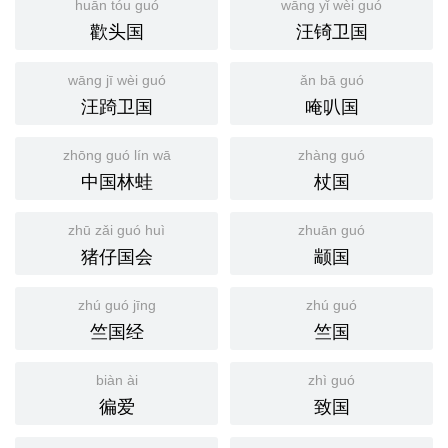
huān tóu guó
wāng yǐ wèi guó
歡头国
汪锜卫国
wāng jī wèi guó
ǎn bā guó
汪踦卫国
唵叭国
zhōng guó lín wā
zhàng guó
中国林蛙
杖国
zhū zǎi guó huì
zhuān guó
猪仔国会
颛国
zhú guó jīng
zhú guó
竺国经
竺国
biàn ài
zhì guó
徧爱
致国