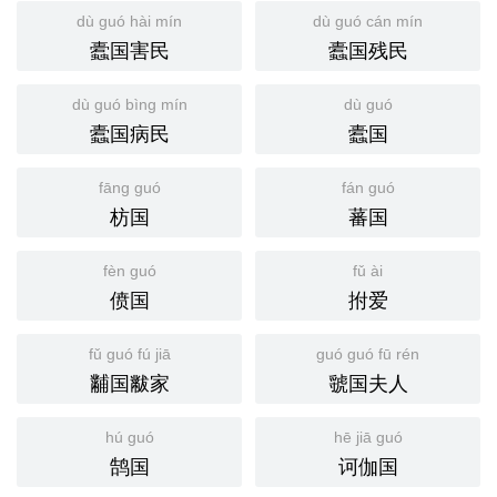
dù guó hài mín
dù guó cán mín
蠹国害民
蠹国残民
dù guó bìng mín
dù guó
蠹国病民
蠹国
fāng guó
fán guó
枋国
蕃国
fèn guó
fǔ ài
偾国
拊爱
fǔ guó fú jiā
guó guó fū rén
黼国黻家
虢国夫人
hú guó
hē jiā guó
鹄国
诃伽国