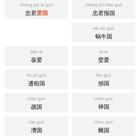
zhōng jūn ài guó
zhōng jūn bào guó
忠君
忠君报国
爱国
wō niú guó
蜗牛国
bǎo ài
bì ài
葆爱
嬖爱
bū zū guó
bīn guó
逋租国
邠国
chān guó
chán guó
觇国
禅国
cáo guó
chóu guó
漕国
雠国