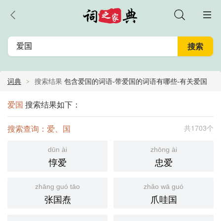
词典
搜索结果
包含爱国的词语-带爱国的词语有哪些-有关爱国
的相关词语大全
爱国
搜索结果如下：
搜索查询：爱、国
共1703个
dūn ài
zhōng ài
惇爱
忠爱
zhāng guó tāo
zhǎo wā guó
张国焘
爪哇国