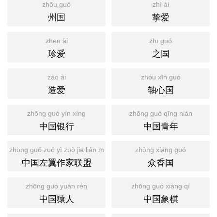
zhōu guó
zhì ài
州国
挚爱
zhēn ài
zhī guó
珍爱
之国
zào ài
zhóu xīn guó
造爱
轴心国
zhōng guó yín xíng
zhōng guó qīng nián
中国银行
中国青年
zhōng guó zuǒ yì zuò jiā lián méng
zhòng xiāng guó
中国左翼作家联盟
众香国
zhōng guó yuán rén
zhōng guó xiàng qí
中国猿人
中国象棋