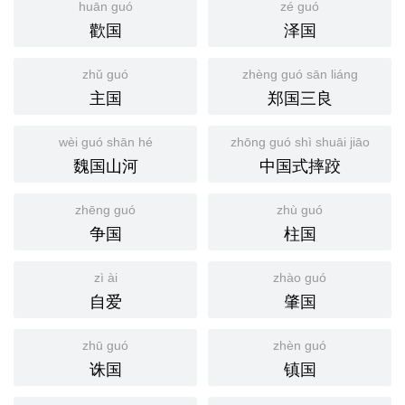
huān guó
zé guó
歡国
泽国
zhǔ guó
zhèng guó sān liáng
主国
郑国三良
wèi guó shān hé
zhōng guó shì shuāi jiāo
魏国山河
中国式摔跤
zhēng guó
zhù guó
争国
柱国
zì ài
zhào guó
自爱
肇国
zhū guó
zhèn guó
诛国
镇国