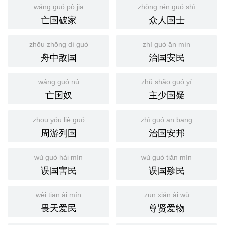
wáng guó pò jiā
zhòng rén guó shì
亡国破家
众人国士
zhōu zhōng dí guó
zhì guó ān mín
舟中敌国
治国安民
wáng guó nú
zhǔ shǎo guó yí
亡国奴
主少国疑
zhōu yóu liè guó
zhì guó ān bāng
周游列国
治国安邦
wù guó hài mín
wù guó tiǎn mín
误国害民
误国殄民
wèi tiān ài mín
zūn xián ài wù
畏天爱民
尊贤爱物