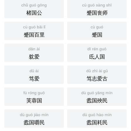
chǔ guó gōng
cù guó sàng shī
楮国公
蹙国丧师
cù guó bǎi lǐ
cù guó
蹙国百里
蹙国
dān ài
dī rén guó
躭爱
氐人国
dǔ ài
dǔ zhì ài gǔ
笃爱
笃志爱古
fú róng guó
dù guó yāng mín
芙蓉国
蠹国殃民
dù guó jiáo mín
dù guó hào mín
蠹国嚼民
蠹国耗民