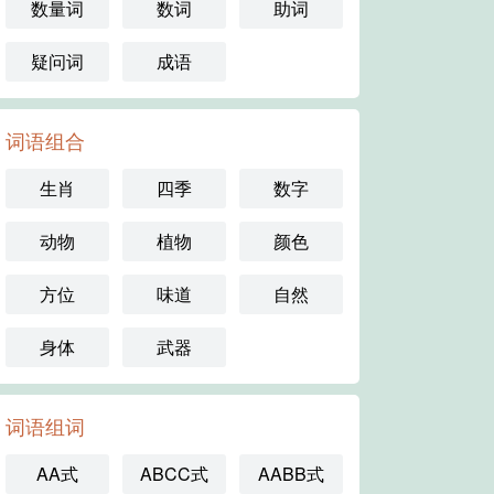
数量词
数词
助词
疑问词
成语
词语组合
生肖
四季
数字
动物
植物
颜色
方位
味道
自然
身体
武器
词语组词
AA式
ABCC式
AABB式