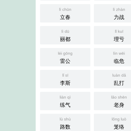
lì chūn
lì zhàn
立春
力战
lì dū
lǐ kuī
丽都
理亏
léi gōng
lín wēi
雷公
临危
lǐ sī
luàn dǎ
李斯
乱打
liàn qì
lǎo shēn
练气
老身
lù shù
lǒng luò
路数
笼络