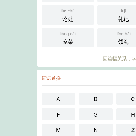
lùn chǔ
lǐ jì
论处
礼记
liáng cài
lǐng hǎi
凉菜
领海
因篇幅关系，字
词语首拼
A
B
C
F
G
H
M
N
Z