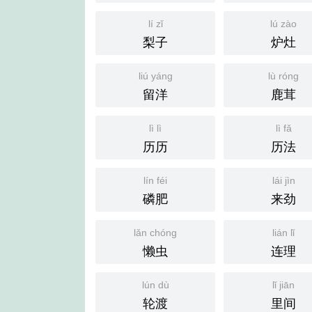
lí zǐ
lú zào
梨子
炉灶
liú yáng
lù róng
留洋
鹿茸
lì lì
lì fǎ
历历
历法
lín féi
lái jìn
磷肥
来劲
lǎn chóng
lián lǐ
懒虫
连理
lún dù
lǐ jiān
轮渡
里间