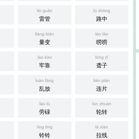
léi guǎn
lù zhōng
雷管
路中
liáng biàn
lào lào
量变
唠唠
láo kào
lóng zǐ
牢靠
聋子
luàn fàng
lián piàn
乱放
连片
láo lù
lún zhuàn
劳碌
轮转
líng líng
lā xiàn
铃铃
拉线