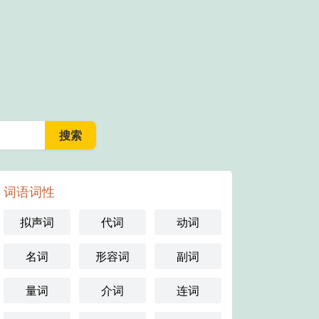
词语词性
拟声词
代词
动词
名词
形容词
副词
量词
介词
连词