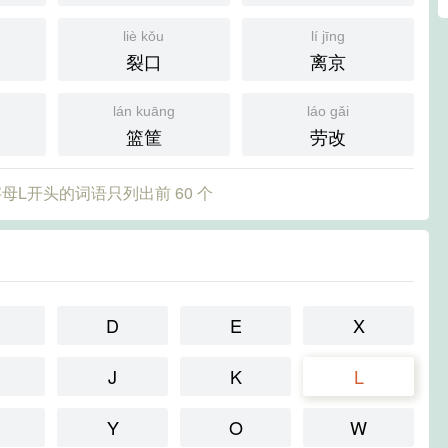
liè kǒu
lí jīng
裂口
离京
lán kuāng
láo gǎi
篮筐
劳改
母L开头的词语只列出前 60 个
D
E
X
J
K
L
Y
O
W