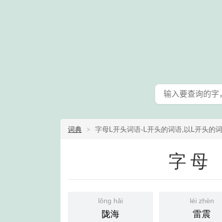
词典
字母L开头词语-L开头的词语,以L开头的词
字母
lǒng hǎi
léi zhèn
陇海
雷震