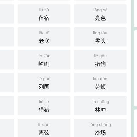
liú sù
liàng sè
留宿
亮色
lǎo dǐ
líng tóu
老底
零头
lín xún
liè gǒu
嶙峋
猎狗
liè guó
láo dùn
列国
劳顿
liè liè
lín chōng
猎猎
林冲
lí xián
lěng chǎng
离弦
冷场