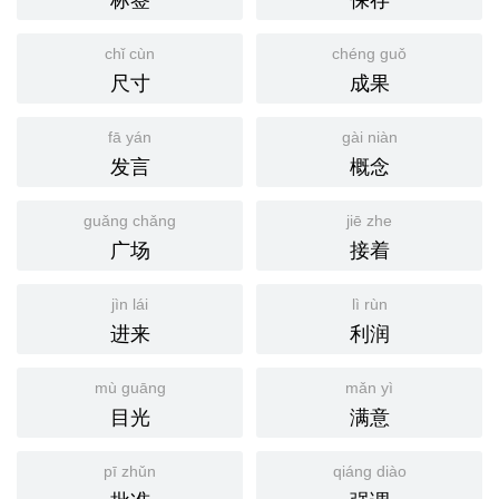
chǐ cùn
chéng guǒ
尺寸
成果
fā yán
gài niàn
发言
概念
guǎng chǎng
jiē zhe
广场
接着
jìn lái
lì rùn
进来
利润
mù guāng
mǎn yì
目光
满意
pī zhǔn
qiáng diào