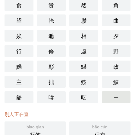
食
贵
然
角
望
腌
臜
曲
娭
毑
相
夕
行
修
虚
野
黝
彰
黮
政
主
拙
鮟
鱇
韽
啽
呓
更多
别人正在查
biāo qiān
bǎo cún
标签
保存