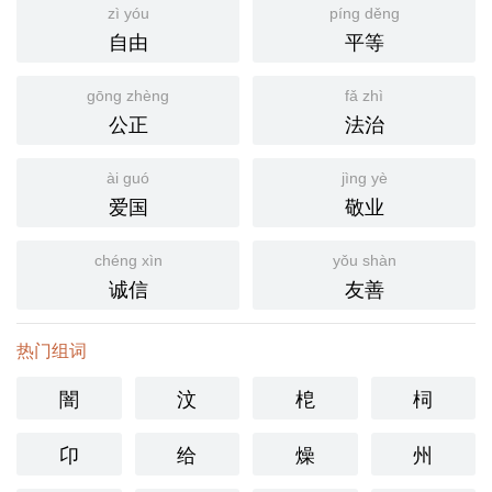
zì yóu
píng děng
自由
平等
gōng zhèng
fǎ zhì
公正
法治
ài guó
jìng yè
爱国
敬业
chéng xìn
yǒu shàn
诚信
友善
热门组词
闇
汶
梎
柌
卬
给
燥
州