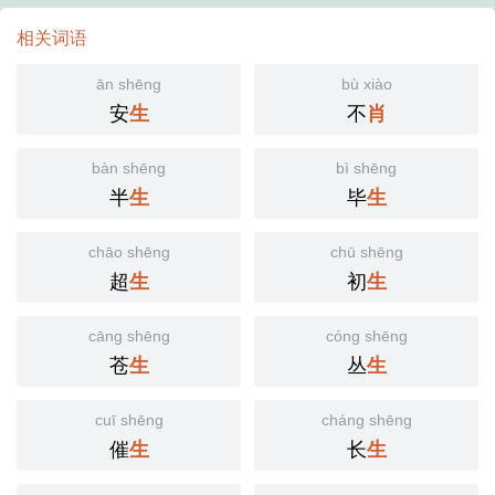
相关词语
ān shēng
bù xiào
安
不
生
肖
bàn shēng
bì shēng
半
毕
生
生
chāo shēng
chū shēng
超
初
生
生
cāng shēng
cóng shēng
苍
丛
生
生
cuī shēng
cháng shēng
催
长
生
生