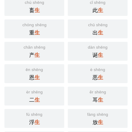
chù shēng
cǐ shēng
畜
此
生
生
chóng shēng
chū shēng
重
出
生
生
chǎn shēng
dàn shēng
产
诞
生
生
ēn shēng
è shēng
恩
恶
生
生
èr shēng
ěr shēng
二
耳
生
生
fú shēng
fàng shēng
浮
放
生
生