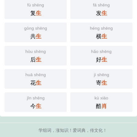
fù shēng
fā shēng
复
发
生
生
gòng shēng
héng shēng
共
横
生
生
hòu shēng
hǎo shēng
后
好
生
生
huā shēng
jì shēng
花
寄
生
生
jīn shēng
kù xiāo
今
酷
生
肖
学组词，涨知识！爱词典，传文化！