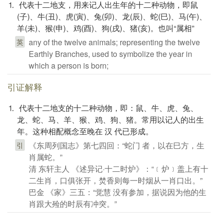
⒈ 代表十二地支，用来记人出生年的十二种动物，即鼠
(子)、牛(丑)、虎(寅)、兔(卯)、龙(辰)、蛇(巳)、马(午)、
羊(未)、猴(申)、鸡(酉)、狗(戌)、猪(亥)。也叫“属相”
any of the twelve animals; representing the twelve
英
Earthly Branches, used to symbolize the year in
which a person is born;
引证解释
⒈ 代表十二地支的十二种动物，即：鼠、牛、虎、兔、
龙、蛇、马、羊、猴、鸡、狗、猪。常用以记人的出生
年。这种相配概念至晚在 汉 代已形成。
《东周列国志》第七四回：“蛇门 者，以在巳方，生
引
肖属蛇。”
清 东轩主人 《述异记·十二时炉》：“﹝炉﹞盖上有十
二生肖，口俱张开，焚香则每一时烟从一肖口出。”
巴金 《家》三五：“觉慧 没有参加，据说因为他的生
肖跟大殓的时辰有冲突。”