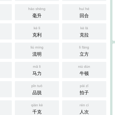
háo shēng
huí hé
毫升
回合
kè lì
kè lā
克利
克拉
liú míng
lì fāng
流明
立方
mǎ lì
niú dùn
马力
牛顿
pǐn tuō
pāi zǐ
品脱
拍子
qiān kè
rén cì
千克
人次