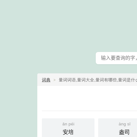
词典
量词词语,量词大全,量词有哪些,量词是什
ān péi
àng sī
安培
盎司