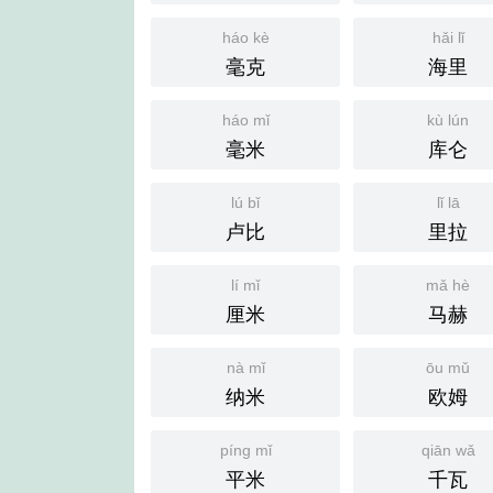
háo kè
hǎi lǐ
毫克
海里
háo mǐ
kù lún
毫米
库仑
lú bǐ
lǐ lā
卢比
里拉
lí mǐ
mǎ hè
厘米
马赫
nà mǐ
ōu mǔ
纳米
欧姆
píng mǐ
qiān wǎ
平米
千瓦