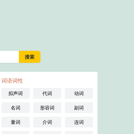
词语词性
拟声词
代词
动词
名词
形容词
副词
量词
介词
连词