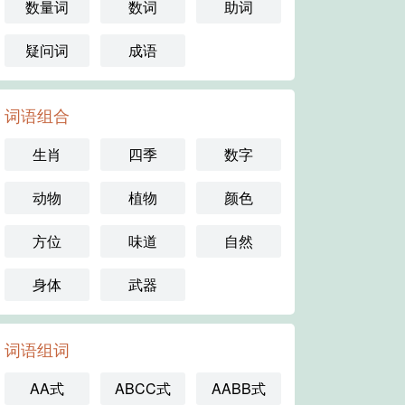
数量词
数词
助词
疑问词
成语
词语组合
生肖
四季
数字
动物
植物
颜色
方位
味道
自然
身体
武器
词语组词
AA式
ABCC式
AABB式