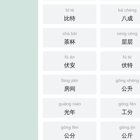
bǐ tè
bā chéng
比特
八成
chá bēi
céng céng
茶杯
层层
fú ān
fú tè
伏安
伏特
fáng jiān
gōng shēng
房间
公升
guāng nián
gōng fēn
光年
工分
gōng fēn
gōng jīn
公分
公斤