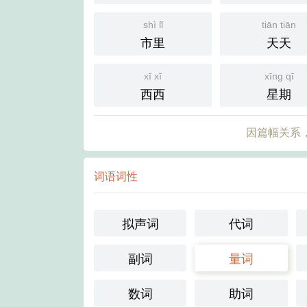
shì lǐ
tiān tiān
市里
天天
xī xī
xīng qī
西西
星期
因篇幅关系，
词语词性
拟声词
代词
副词
量词
数词
助词