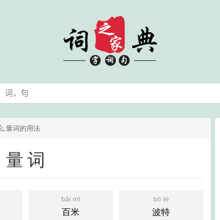
么,量词的用法
量词
bǎi mǐ
bō tè
百米
波特