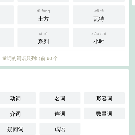
tǔ fāng
wǎ tè
土方
瓦特
xì liè
xiǎo shí
系列
小时
量词的词语只列出前 60 个
动词
名词
形容词
介词
连词
数量词
疑问词
成语