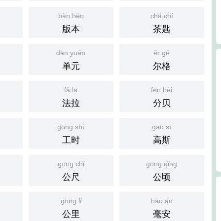
bǎn běn
chá chí
版本
茶匙
dān yuán
ěr gé
单元
尔格
fǎ lā
fēn bèi
法拉
分贝
gōng shí
gāo sī
工时
高斯
gōng chǐ
gōng qǐng
公尺
公顷
gōng lǐ
háo ān
公里
毫安