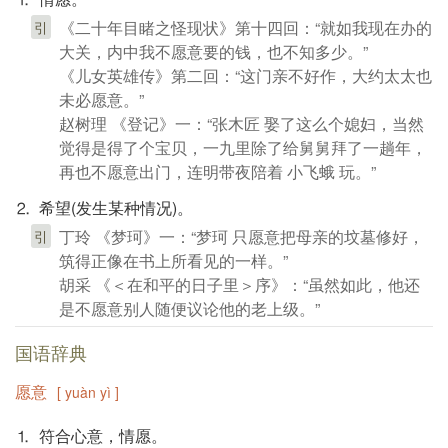
《二十年目睹之怪现状》第十四回：“就如我现在办的
引
大关，内中我不愿意要的钱，也不知多少。”
《儿女英雄传》第二回：“这门亲不好作，大约太太也
未必愿意。”
赵树理 《登记》一：“张木匠 娶了这么个媳妇，当然
觉得是得了个宝贝，一九里除了给舅舅拜了一趟年，
再也不愿意出门，连明带夜陪着 小飞蛾 玩。”
⒉ 希望(发生某种情况)。
丁玲 《梦珂》一：“梦珂 只愿意把母亲的坟墓修好，
引
筑得正像在书上所看见的一样。”
胡采 《＜在和平的日子里＞序》：“虽然如此，他还
是不愿意别人随便议论他的老上级。”
国语辞典
愿意
[ yuàn yì ]
⒈ 符合心意，情愿。