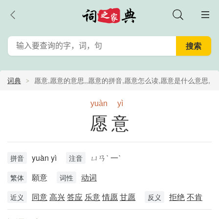
词典
愿意,愿意的意思,,愿意的拼音,愿意怎么读,愿意是什么意思,
愿意的含义
yuàn
yì
愿意
yuàn yì
ㄩㄢˋ 一ˋ
拼音
注音
願意
动词
繁体
词性
同意
高兴
答应
乐意
情愿
甘愿
拒绝
不肯
近义
反义