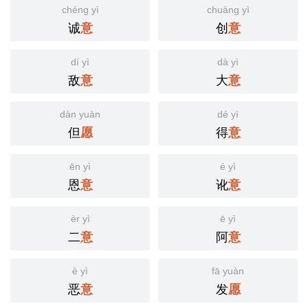
chéng yì
chuàng yì
诚
创
意
意
dí yì
dà yì
敌
大
意
意
dàn yuàn
dé yì
但
得
愿
意
ēn yì
é yì
恩
讹
意
意
èr yì
ē yì
二
阿
意
意
è yì
fā yuàn
恶
发
意
愿