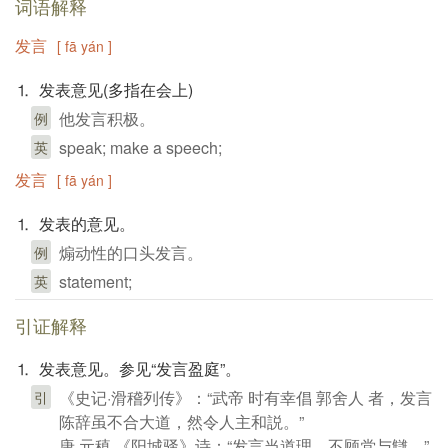
词语解释
发言
[ fā yán ]
⒈ 发表意见(多指在会上)
他发言积极。
例
speak; make a speech;
英
发言
[ fā yán ]
⒈ 发表的意见。
煽动性的口头发言。
例
statement;
英
引证解释
⒈ 发表意见。参见“发言盈庭”。
《史记·滑稽列传》：“武帝 时有幸倡 郭舍人 者，发言
引
陈辞虽不合大道，然令人主和説。”
唐 元稹 《阳城驿》诗：“发言当道理，不顾党与讎。”