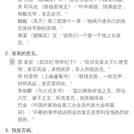
宋 司马光 《祭钱君倚文》：“中年相值，情厚故交，
饰貌无华，发言必尽。”
魏巍 《东方》第三部第十一章：“他竭力使自己的发
言保持平静的语调。”
康濯 《腊梅花》五：“农民们一个接一个地上台发
言。”
⒉ 发表的意见。
晋 袁宏 《后汉纪·明帝纪下》：“臣伏见皇太子仁厚宽
引
明，发言高远，卓然絶异，非人所能及也。”
明 何景明 《上杨邃菴书》：“群猜共怒，一吠百声，
持辩风起，发言雷同矣。”
章炳麟 《与人论文书》：“盖以猥俗评选之见，而论
六艺、诸子之文，听其发言，知其鄙倍矣。”
巴金 《中国作家协会第三次会员代表大会闭幕
词》：“不断的掌声就说明这些发言是受到全场热烈欢
迎的。”
⒊ 指发言稿。