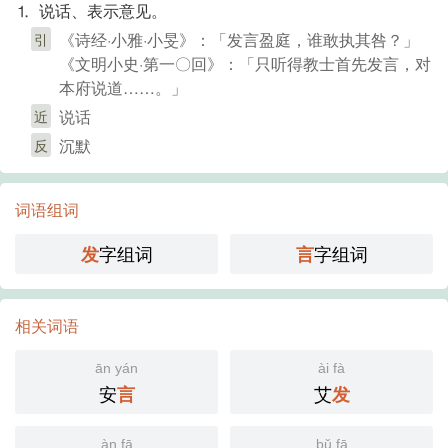
⒈ 说话、表示意见。
《诗经·小雅·小旻》：「发言盈庭，谁敢执其咎？」
引
《文明小史·第一〇回》：「只听得教士首先发言，对
本府说道……。」
说话
近
沉默
反
词语组词
字组词
字组词
发
言
相关词语
ān yán
ài fà
安
艾
言
发
àn fā
bǔ fā