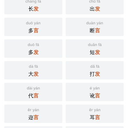
cháng fà
chū fā
长
出
发
发
duō yán
duàn yán
多
断
言
言
duō fā
duǎn fā
多
短
发
发
dà fā
dǎ fā
大
打
发
发
dài yán
é yán
代
讹
言
言
ěr yán
ěr yán
迩
耳
言
言