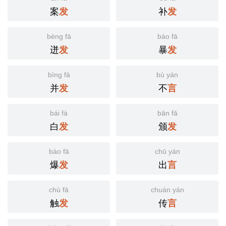
案
补
发
发
bèng fā
bào fā
迸
暴
发
发
bìng fā
bù yán
并
不
发
言
bái fà
bān fā
白
颁
发
发
bào fā
chū yán
爆
出
发
言
chù fā
chuán yán
触
传
发
言