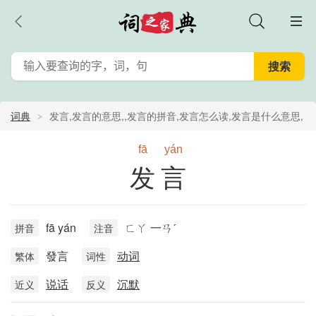
词典
发言,发言的意思,,发言的拼音,发言怎么读,发言是什么意思,
发言的含义
fā
yán
发言
fā yán
ㄈㄚ 一ㄢˊ
拼音
注音
發言
动词
繁体
词性
说话
沉默
近义
反义