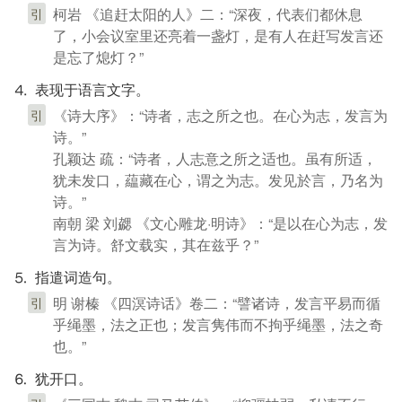
柯岩 《追赶太阳的人》二：“深夜，代表们都休息
引
了，小会议室里还亮着一盏灯，是有人在赶写发言还
是忘了熄灯？”
⒋ 表现于语言文字。
《诗大序》：“诗者，志之所之也。在心为志，发言为
引
诗。”
孔颖达 疏：“诗者，人志意之所之适也。虽有所适，
犹未发口，藴藏在心，谓之为志。发见於言，乃名为
诗。”
南朝 梁 刘勰 《文心雕龙·明诗》：“是以在心为志，发
言为诗。舒文载实，其在兹乎？”
⒌ 指遣词造句。
明 谢榛 《四溟诗话》卷二：“譬诸诗，发言平易而循
引
乎绳墨，法之正也；发言隽伟而不拘乎绳墨，法之奇
也。”
⒍ 犹开口。