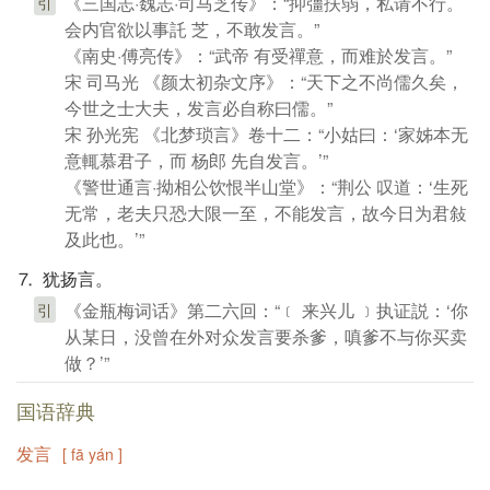
《三国志·魏志·司马芝传》：“抑彊扶弱，私请不行。
引
会内官欲以事託 芝，不敢发言。”
《南史·傅亮传》：“武帝 有受禪意，而难於发言。”
宋 司马光 《颜太初杂文序》：“天下之不尚儒久矣，
今世之士大夫，发言必自称曰儒。”
宋 孙光宪 《北梦琐言》卷十二：“小姑曰：‘家姊本无
意輒慕君子，而 杨郎 先自发言。’”
《警世通言·拗相公饮恨半山堂》：“荆公 叹道：‘生死
无常，老夫只恐大限一至，不能发言，故今日为君敍
及此也。’”
⒎ 犹扬言。
《金瓶梅词话》第二六回：“﹝ 来兴儿 ﹞执证説：‘你
引
从某日，没曾在外对众发言要杀爹，嗔爹不与你买卖
做？’”
国语辞典
发言
[ fā yán ]