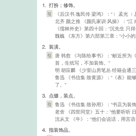
⒈ 打扮；修饰。
《后汉书·逸民传·梁鸿》：“﹝ 孟光 
引
北齐 颜之推 《颜氏家训·风操》：“
《儒林外史》第四十回：“沉先生 只
魏巍 《东方》第六部第三章：“小小
⒉ 装潢。
唐 韩愈 《与陈给事书》：“献近所
引
首，生纸写，不加装饰。”
明 胡应麟 《少室山房笔丛·经籍会通
鲁迅 《书信集·致黄源》：“《表》
了。”
⒊ 点缀，装点。
鲁迅 《书信集·致孙用》：“书店为装
引
老舍 《四世同堂》五十：“他要听听 
沈从文 《牛》：“他们会说话，用言
⒋ 指装饰品。