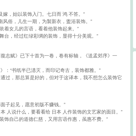
﹞及嫁，始以装饰入门。七日而 鸿 不答。”
江 南风俗，儿生一期，为製新衣，盥浴装饰。”
得依着女儿的言语，看着他装饰起来。”
的舞台，经过红绿彩绸的装饰，显得十分美观。”
为《復志赋》已下十首为一卷，卷有标轴，《送孟郊序》一
三》：“书纸半已漶灭，而印记奇古，装饰都雅。”
能够通过，那总算是好的，但对于这译本，我不想怎么装饰它
饰面子起见，愿意初版不赚钱。”
日本 人说什么，要看看给 日本 人作装饰的文艺家的面目。”
语装饰自己的道德仁慈，又用言语作惠，虽惠不费。”