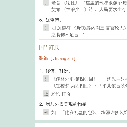
老舍 《牺牲》：“屋里的气味很像个 
引
艾青 《在浪尖上》诗：“人民要求生
⒌ 犹夸饰。
明 沉德符 《野获编·内阁三·言官论
引
之装饰不足言。”
国语辞典
装饰
[ zhuāng shì ]
⒈ 修饰、打扮。
《儒林外史·第四〇回》：「沈先生只
引
《红楼梦·第四四回》：「平儿依言装
粉饰 打扮
近
⒉ 增加外表美观的物品。
如：「他在礼盒的包装上增添许多装
例