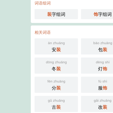
词语组词
字组词
字组词
装
饰
相关词语
ān zhuāng
bāo zhuāng
安
包
装
装
dōng zhuāng
dēng shì
冬
灯
装
饰
fēn zhuāng
fú shì
分
服
装
饰
gǔ zhuāng
gǎi zhuāng
古
改
装
装