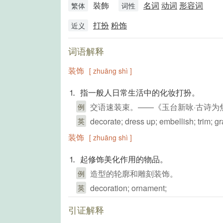
裝飾
名词
动词
形容词
繁体
词性
打扮
粉饰
近义
词语解释
装饰
[ zhuāng shì ]
⒈ 指一般人日常生活中的化妆打扮。
交语速装束。——《玉台新咏·古诗为
例
decorate; dress up; embellish; trim; gr
英
装饰
[ zhuāng shì ]
⒈ 起修饰美化作用的物品。
造型的轮廓和雕刻装饰。
例
decoration; ornament;
英
引证解释