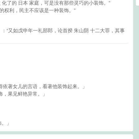
欧 化了的 日本 家庭，可是没有那些灵巧的小装饰。”
存的权利，民主不应该是一种装饰。”
人》：“又如戊申年一礼部郎，论首揆 朱山阴 十二大罪，其事
得依著女儿的言语，看著他装饰起来。」
饰，果见鲜艳异常。」
饰。」