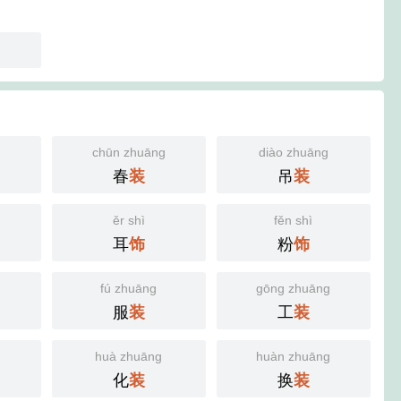
chūn zhuāng
diào zhuāng
春
吊
装
装
ěr shì
fěn shì
耳
粉
饰
饰
fú zhuāng
gōng zhuāng
服
工
装
装
huà zhuāng
huàn zhuāng
化
换
装
装