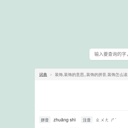
词典
装饰,装饰的意思,,装饰的拼音,装饰怎么
zhuāng shì
ㄓㄨㄤ ㄕˋ
拼音
注音