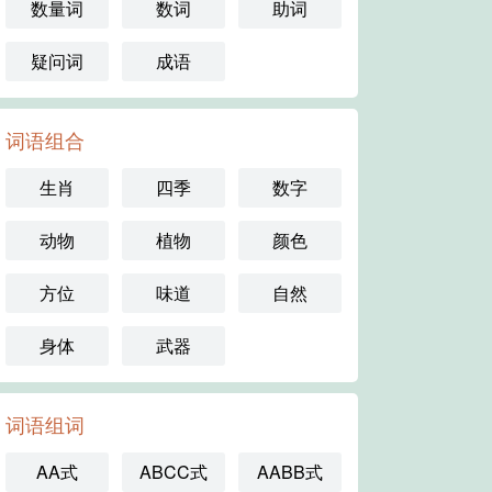
数量词
数词
助词
疑问词
成语
词语组合
生肖
四季
数字
动物
植物
颜色
方位
味道
自然
身体
武器
词语组词
AA式
ABCC式
AABB式