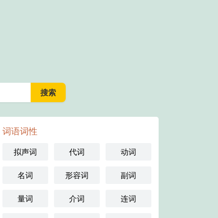
词语词性
拟声词
代词
动词
名词
形容词
副词
量词
介词
连词