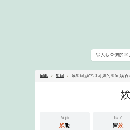
词典
组词
娭组词,娭字组词,娭的组词,娭的
全查询
āi jiě
liú xī
毑
留
娭
娭