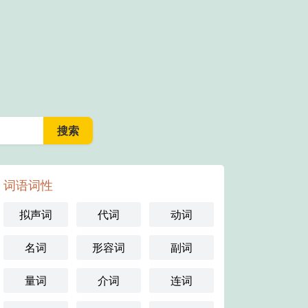
词语词性
拟声词
代词
动词
名词
形容词
副词
量词
介词
连词