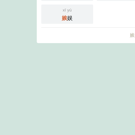
xī yú
娱
娭
娭