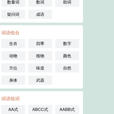
数量词
数词
助词
疑问词
成语
词语组合
生肖
四季
数字
动物
植物
颜色
方位
味道
自然
身体
武器
词语组词
AA式
ABCC式
AABB式