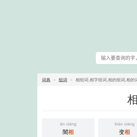
词典
组词
相组词,相字组词,相的组词,相的
全查询
ān xiāng
biàn xiàng
闇
变
相
相