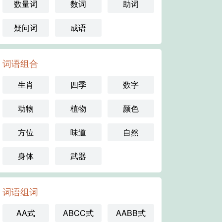
数量词
数词
助词
疑问词
成语
词语组合
生肖
四季
数字
动物
植物
颜色
方位
味道
自然
身体
武器
词语组词
AA式
ABCC式
AABB式