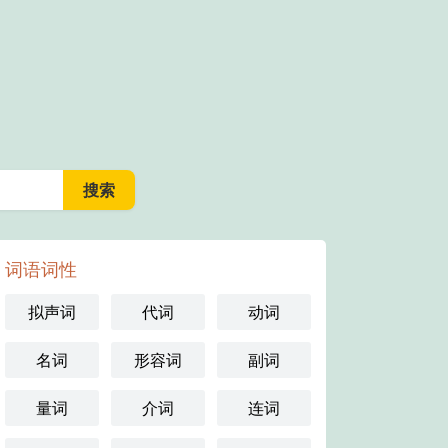
词语词性
拟声词
代词
动词
名词
形容词
副词
量词
介词
连词