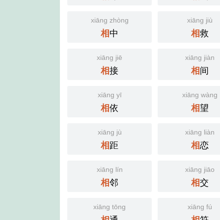
xiāng zhòng
xiāng jiù
中
救
相
相
xiāng jiē
xiāng jiàn
接
间
相
相
xiāng yī
xiāng wàng
依
望
相
相
xiāng jù
xiāng liàn
距
恋
相
相
xiāng lín
xiāng jiāo
邻
交
相
相
xiāng tōng
xiāng fú
通
符
相
相