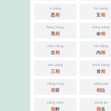
è xiàng
hù xiāng
恶
互
相
相
liàng xiàng
mìng xiāng
亮
命
相
相
niàn xiāng
nèi xiāng
念
内
相
相
sān xiāng
shǒu xiàng
三
首
相
相
xiāng róng
xiàng wèi
容
位
相
相
xiāng chèn
xiāng qù
称
去
相
相