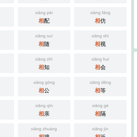
xiāng pèi
xiāng fǎng
配
仿
相
相
xiāng suí
xiāng shì
随
视
相
相
xiāng zhī
xiāng huì
知
会
相
相
xiàng gōng
xiāng děng
公
等
相
相
xiāng qīn
xiāng gé
亲
隔
相
相
xiāng zhuàng
xiāng jìn
撞
近
相
相