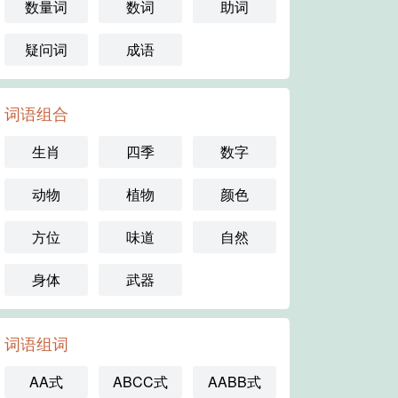
数量词
数词
助词
疑问词
成语
词语组合
生肖
四季
数字
动物
植物
颜色
方位
味道
自然
身体
武器
词语组词
AA式
ABCC式
AABB式