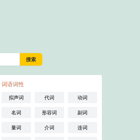
词语词性
拟声词
代词
动词
名词
形容词
副词
量词
介词
连词