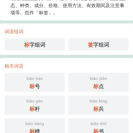
态、种类、成分、价格、使用方法、有效期间及注意事
项等。也作「标签」。
词语组词
字组词
字组词
标
签
相关词语
biāo hào
biāo diǎn
号
点
标
标
biāo gān
biāo bīng
杆
兵
标
标
biāo bǎng
biāo shū
榜
书
标
标