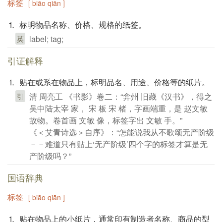
标签
[ biāo qiān ]
⒈ 标明物品名称、价格、规格的纸签。
label; tag;
英
引证解释
⒈ 贴在或系在物品上，标明品名、用途、价格等的纸片。
清 周亮工 《书影》卷二：“弇州 旧藏《汉书》，得之
引
吴中陆太宰 家， 宋 板 宋 楮，字画端重，是 赵文敏
故物。卷首画 文敏 像，标签字出 文敏 手。”
《＜艾青诗选＞自序》：“怎能说我从不歌颂无产阶级
－－难道只有贴上‘无产阶级’四个字的标签才算是无
产阶级吗？”
国语辞典
标签
[ biāo qiān ]
⒈ 贴在物品上的小纸片，通常印有制造者名称、商品的型