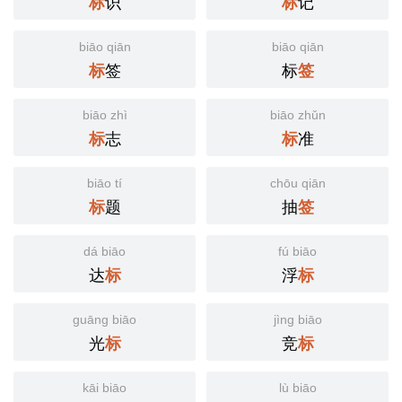
识
记
标
标
biāo qiān
biāo qiān
签
标
标
签
biāo zhì
biāo zhǔn
志
准
标
标
biāo tí
chōu qiān
题
抽
标
签
dá biāo
fú biāo
达
浮
标
标
guāng biāo
jìng biāo
光
竞
标
标
kāi biāo
lù biāo