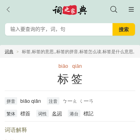
词典
标签,标签的意思,,标签的拼音,标签怎么读,标签是什么意思,
标签的含义
biāo
qiān
标签
biāo qiān
ㄅ一ㄠ ㄑ一ㄢ
拼音
注音
標簽
名词
標記
繁体
词性
港台
词语解释