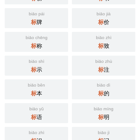
biāo pái
biāo jià
牌
价
标
标
biāo chēng
biāo zhì
称
致
标
标
biāo shì
biāo zhù
示
注
标
标
biāo běn
biāo dì
本
的
标
标
biāo yǔ
biāo míng
语
明
标
标
biāo zhì
biāo jì